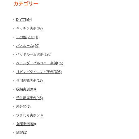
カテゴリー
DIY
(75)
[+]
キッチン実例
(87)
その他
(290)
[+]
バスルーム
(20)
ベッドルーム実例
(128)
ベランダ バルコニー実例
(25)
リビングダイニング実例
(303)
住宅外観実例
(17)
収納実例
(83)
子供部屋実例
(45)
未分類
(3)
水まわり実例
(70)
玄関実例
(59)
雑記
(1)