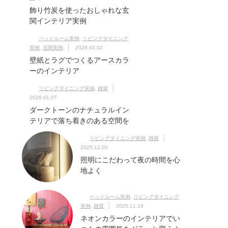
飾り竹炭を使ったおしゃれな玄
関インテリア実例
ベッドルーム実例
,
リビングダイニング
実例
,
玄関実例
2026.02.02
壁紙とラグでつくるアースカラ
ーのインテリア
リビングダイニング実例
,
雑貨
2026.01.07
ダークトーンのナチュラルイン
テリアで落ち着きのある空間を
リビングダイニング実例
,
雑貨
2025.12.05
照明にこだわって夜の時間を心
地よく
ベッドルーム実例
,
リビングダイニング
実例
,
雑貨
2025.11.19
ネオンカラーのインテリアでい