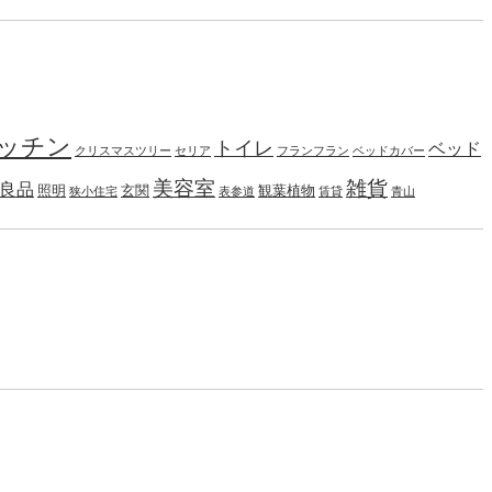
ッチン
トイレ
ベッド
クリスマスツリー
セリア
フランフラン
ベッドカバー
美容室
雑貨
良品
照明
玄関
観葉植物
狭小住宅
表参道
賃貸
青山