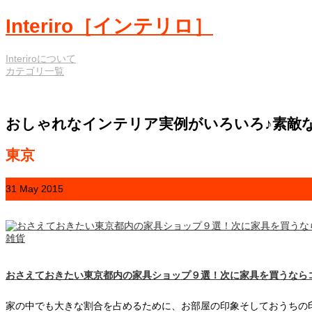
Interiro［インテリロ］
Interiroについて
カテゴリ一覧
おしゃれなインテリア実例がいろいろ♪素敵
東京
31
May
2015
雑貨
おさえておきたい東京都内の家具ショップ９選！次に家具を買うなら
家の中でも大きな割合を占めるために、お部屋の印象そしておうちの