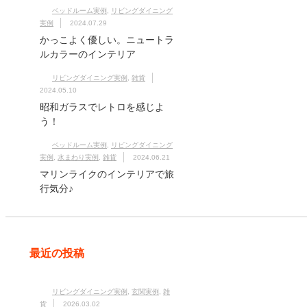
ベッドルーム実例
,
リビングダイニング
実例
2024.07.29
かっこよく優しい。ニュートラ
ルカラーのインテリア
リビングダイニング実例
,
雑貨
2024.05.10
昭和ガラスでレトロを感じよ
う！
ベッドルーム実例
,
リビングダイニング
実例
,
水まわり実例
,
雑貨
2024.06.21
マリンライクのインテリアで旅
行気分♪
最近の投稿
リビングダイニング実例
,
玄関実例
,
雑
貨
2026.03.02