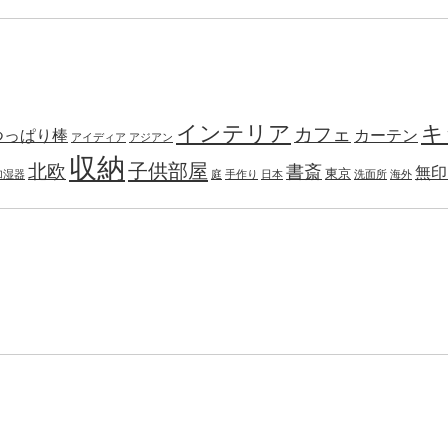
インテリア
キ
カフェ
つっぱり棒
カーテン
アイディア
アジアン
収納
子供部屋
北欧
書斎
無印
東京
加湿器
庭
手作り
日本
洗面所
海外