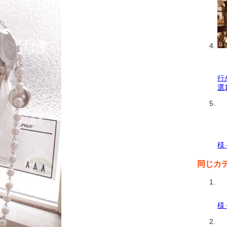
行
選
様
同じカ
様