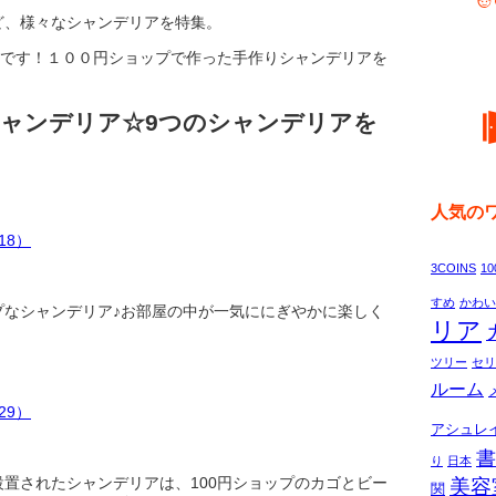
ど、様々なシャンデリアを特集。
んです！１００円ショップで作った手作りシャンデリアを
シャンデリア☆9つのシャンデリアを
人気の
3COINS
1
すめ
かわい
プなシャンデリア♪お部屋の中が一気ににぎやかに楽しく
リア
ツリー
セリ
ルーム
アシュレ
書
り
日本
置されたシャンデリアは、100円ショップのカゴとビー
美容
関