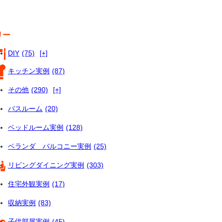
リー
DIY
(75)
[+]
キッチン実例
(87)
その他
(290)
[+]
バスルーム
(20)
ベッドルーム実例
(128)
ベランダ バルコニー実例
(25)
リビングダイニング実例
(303)
住宅外観実例
(17)
収納実例
(83)
子供部屋実例
(45)