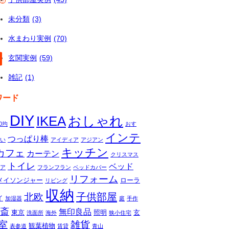
未分類
(3)
水まわり実例
(70)
玄関実例
(59)
雑記
(1)
ワード
DIY
IKEA
おしゃれ
00均
おす
インテ
つっぱり棒
い
アイディア
アジアン
キッチン
カフェ
カーテン
クリスマス
トイレ
ベッド
ア
フランフラン
ベッドカバー
リフォーム
メイソンジャー
ローラ
リビング
収納
子供部屋
北欧
イ
加湿器
庭
手作
斎
無印良品
東京
照明
玄
洗面所
海外
狭小住宅
室
雑貨
観葉植物
表参道
賃貸
青山