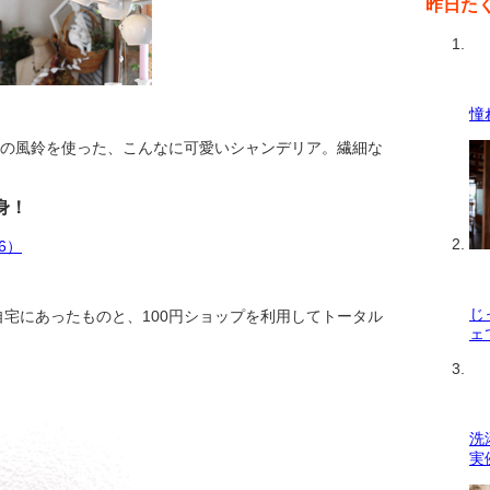
昨日た
憧
その風鈴を使った、こんなに可愛いシャンデリア。繊細な
身！
じ
宅にあったものと、100円ショップを利用してトータル
ェ
洗
実