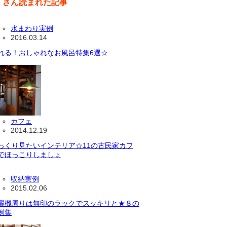
くさん読まれた記事
水まわり実例
2016.03.14
れる！おしゃれなお風呂特集6選☆
カフェ
2014.12.19
っくり見たいインテリア☆11の古民家カフ
でほっこりしましょ
収納実例
2015.02.06
濯機周りは無印のラックでスッキリと★８の
例集