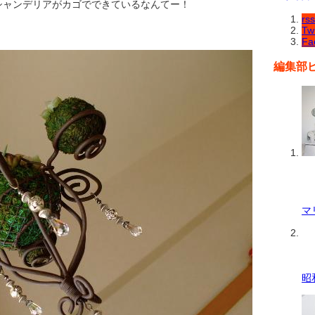
シャンデリアがカゴでできているなんてー！
rss
Twi
Fa
編集部
マ
昭