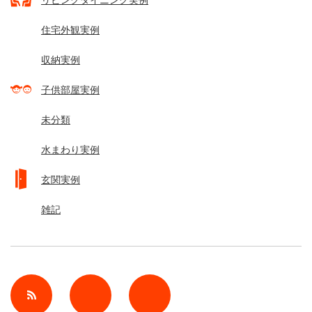
住宅外観実例
収納実例
子供部屋実例
未分類
水まわり実例
玄関実例
雑記
rss
Twitter
Facebook