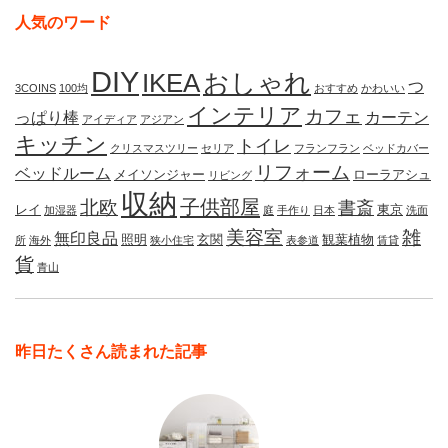
人気のワード
DIY
IKEA
おしゃれ
つ
3COINS
100均
おすすめ
かわいい
インテリア
カフェ
っぱり棒
カーテン
アイディア
アジアン
キッチン
トイレ
クリスマスツリー
セリア
フランフラン
ベッドカバー
リフォーム
ベッドルーム
メイソンジャー
ローラアシュ
リビング
収納
子供部屋
北欧
書斎
レイ
東京
加湿器
庭
手作り
日本
洗面
美容室
雑
無印良品
照明
玄関
観葉植物
所
海外
狭小住宅
表参道
賃貸
貨
青山
昨日たくさん読まれた記事