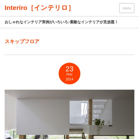
Interiro［インテリロ］
menu
おしゃれなインテリア実例がいろいろ♪素敵なインテリアが見放題！
スキップフロア
23
Nov
2014