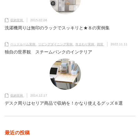
収納実例
2015.02.06
洗濯機周りは無印のラックでスッキリと★８の実例集
ベッドルーム実例
,
リビングダイニング実例
,
水まわり実例
,
雑貨
2022.11.11
独自の世界観 スチームパンクのインテリア
収納実例
2014.12.17
デスク周りはセリア商品で収納を！かなり使えるグッズ８選
最近の投稿