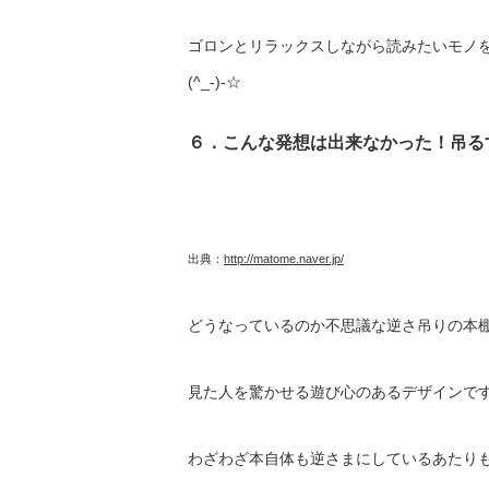
ゴロンとリラックスしながら読みたいモノ
(^_-)-☆
６．こんな発想は出来なかった！吊る
出典：
http://matome.naver.jp/
どうなっているのか不思議な逆さ吊りの本
見た人を驚かせる遊び心のあるデザインで
わざわざ本自体も逆さまにしているあたりも