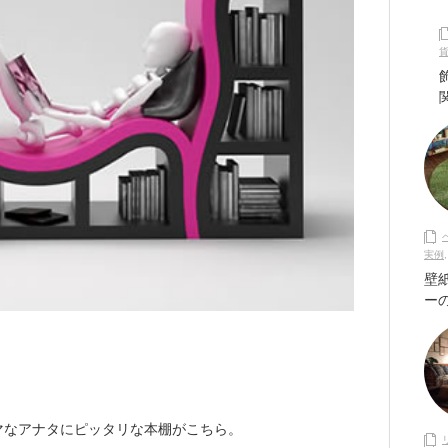
実例
壁
ー
マなアナタにピッタリな本棚がこちら。