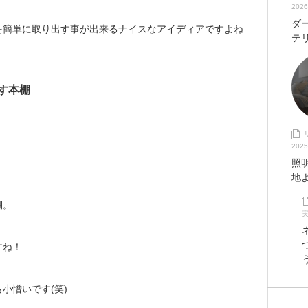
2026
ダ
を簡単に取り出す事が出来るナイスなアイディアですよね
テ
す本棚
2025
照
地
棚。
すね！
小憎いです(笑)