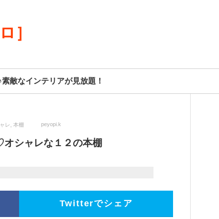
リロ］
♪素敵なインテリアが見放題！
peyopi.k
ャレ
,
本棚
♡オシャレな１２の本棚
Twitterでシェア