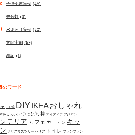
子供部屋実例
(45)
未分類
(3)
水まわり実例
(70)
玄関実例
(59)
雑記
(1)
気のワード
DIY
IKEA
おしゃれ
INS
100均
つっぱり棒
すめ
かわいい
アイディア
アジアン
ンテリア
キッ
カフェ
カーテン
ン
トイレ
クリスマスツリー
セリア
フランフラン