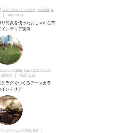
リビングダイニング実例
,
玄関実例
,
雑
貨
2026.03.02
飾り竹炭を使ったおしゃれな玄
関インテリア実例
ベッドルーム実例
,
リビングダイニング
,
玄関実例
2026.02.02
紙とラグでつくるアースカラ
のインテリア
リビングダイニング実例
,
雑貨