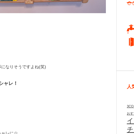
になりそうですよね(笑)
シャレ！
人
3CO
おす
イ
チ
シャレに☆