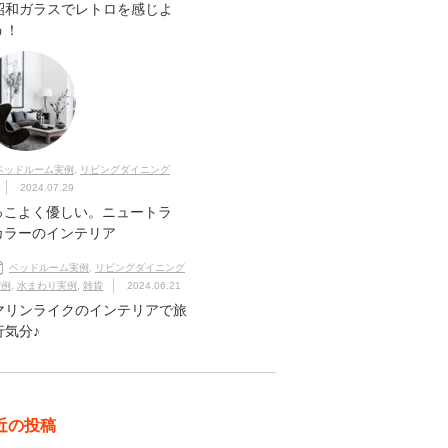
昭和ガラスでレトロを感じよ
う！
ベッドルーム実例
,
リビングダイニング
2024.07.29
っこよく優しい。ニュートラ
カラーのインテリア
ベッドルーム実例
,
リビングダイニング
実例
,
水まわり実例
,
雑貨
2024.06.21
マリンライクのインテリアで旅
行気分♪
近の投稿