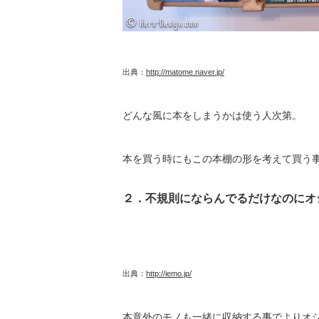
出典：
http://matome.naver.jp/
どんな風に本をしまうかは使う人次第。
本を買う時にもこの本棚の形を考えて買う事
２．不規則にならんでるだけなのにオ
出典：
http://iemo.jp/
本意外のモノも一緒に収納する事でよりオ