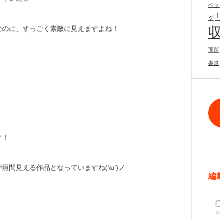
ベッ
グ
なのに、すっごく素敵に見えますよね！
面所
参道
す！
間見える作品となっていますね(‘ω’)ノ
編
2