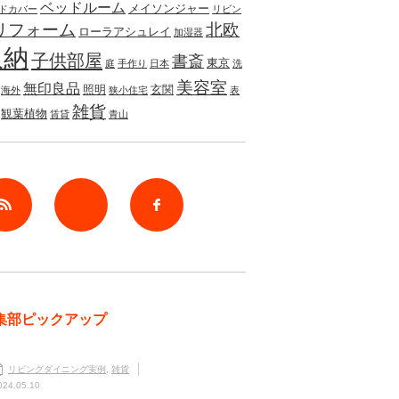
ベッドルーム
メイソンジャー
ドカバー
リビン
リフォーム
北欧
ローラアシュレイ
加湿器
収納
子供部屋
書斎
東京
庭
手作り
日本
洗
美容室
無印良品
照明
玄関
海外
狭小住宅
表
雑貨
観葉植物
賃貸
青山
rss
Twitter
Facebook
集部ピックアップ
リビングダイニング実例
,
雑貨
024.05.10