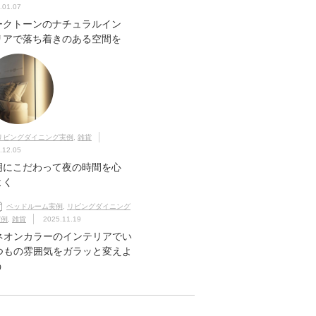
.01.07
ークトーンのナチュラルイン
リアで落ち着きのある空間を
リビングダイニング実例
,
雑貨
.12.05
明にこだわって夜の時間を心
よく
ベッドルーム実例
,
リビングダイニング
実例
,
雑貨
2025.11.19
ネオンカラーのインテリアでい
つもの雰囲気をガラッと変えよ
う