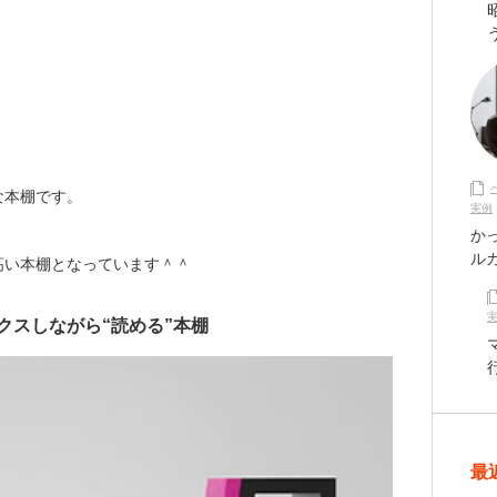
な本棚です。
実例
か
ル
高い本棚となっています＾＾
クスしながら“読める”本棚
最