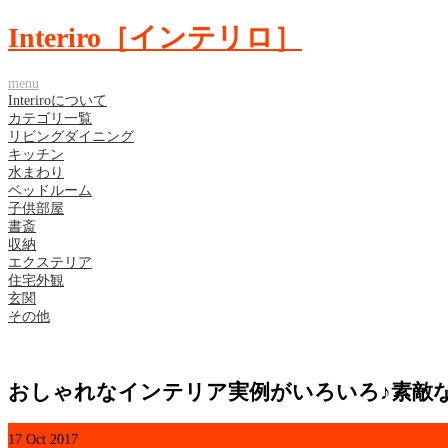
Interiro［インテリロ］
menu
Interiroについて
カテゴリ一覧
リビングダイニング
キッチン
水まわり
ベッドルーム
子供部屋
書斎
収納
エクステリア
住宅外観
玄関
その他
おしゃれなインテリア実例がいろいろ♪素敵
17
Oct
2017