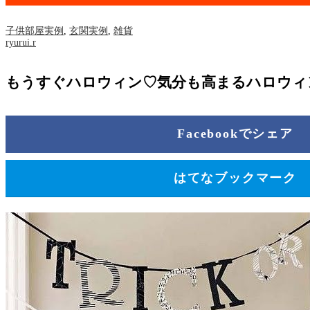
子供部屋実例
,
玄関実例
,
雑貨
ryurui.r
もうすぐハロウィン♡気分も高まるハロウィ
Facebookでシェア
はてなブックマーク