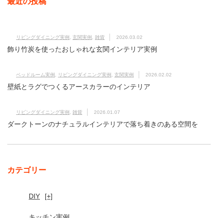
最近の投稿
リビングダイニング実例
,
玄関実例
,
雑貨
2026.03.02
飾り竹炭を使ったおしゃれな玄関インテリア実例
ベッドルーム実例
,
リビングダイニング実例
,
玄関実例
2026.02.02
壁紙とラグでつくるアースカラーのインテリア
リビングダイニング実例
,
雑貨
2026.01.07
ダークトーンのナチュラルインテリアで落ち着きのある空間を
カテゴリー
DIY
[+]
キッチン実例