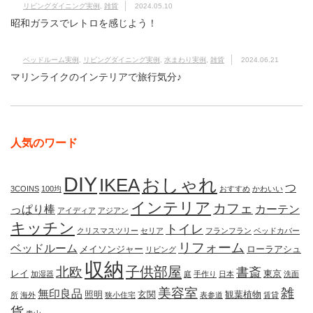
リビングダイニング実例
,
雑貨
2024.05.10
昭和ガラスでレトロを感じよう！
ベッドルーム実例
,
リビングダイニング実例
,
水まわり実例
,
雑貨
2024.06.21
マリンライクのインテリアで旅行気分♪
人気のワード
DIY
IKEA
おしゃれ
つ
3COINS
100均
おすすめ
かわいい
インテリア
カフェ
っぱり棒
カーテン
アイディア
アジアン
キッチン
トイレ
クリスマスツリー
セリア
フランフラン
ベッドカバー
リフォーム
ベッドルーム
メイソンジャー
ローラアシュ
リビング
収納
子供部屋
北欧
書斎
レイ
東京
加湿器
庭
手作り
日本
洗面
美容室
雑
無印良品
照明
玄関
観葉植物
所
海外
狭小住宅
表参道
賃貸
貨