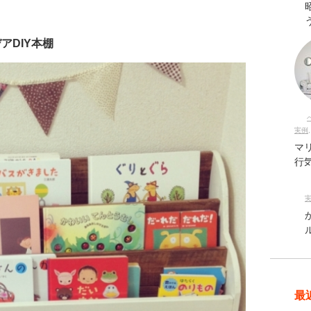
アDIY本棚
実例
マ
行
最