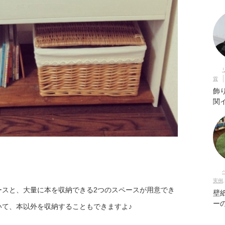
貨
飾
関
実例
ースと、大量に本を収納できる2つのスペースが用意でき
壁
ー
いて、本以外を収納することもできますよ♪