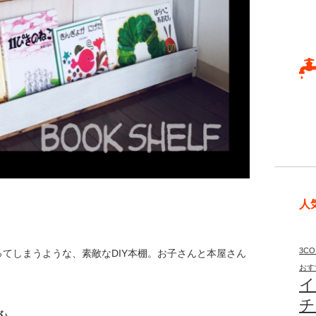
人
3CO
てしまうような、素敵なDIY本棚。お子さんと本屋さん
おす
イ
チ
♪