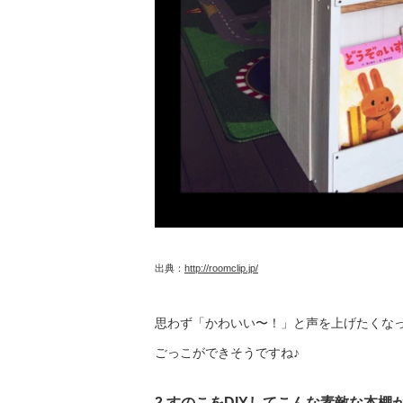
出典：
http://roomclip.jp/
思わず「かわいい〜！」と声を上げたくなっ
ごっこができそうですね♪
2.すのこをDIYしてこんな素敵な本棚が