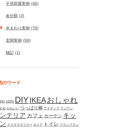
子供部屋実例
(45)
未分類
(3)
水まわり実例
(70)
玄関実例
(59)
雑記
(1)
気のワード
DIY
IKEA
おしゃれ
INS
100均
つっぱり棒
すめ
かわいい
アイディア
アジアン
ンテリア
キッ
カフェ
カーテン
ン
トイレ
クリスマスツリー
セリア
フランフラン