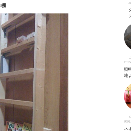
2
本棚
2025
照
地
実例
ネ