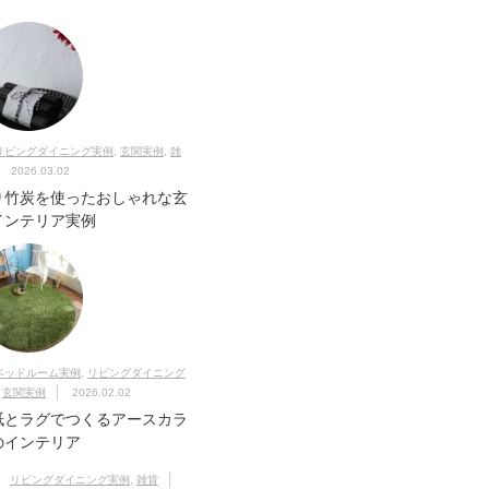
リビングダイニング実例
,
玄関実例
,
雑
2026.03.02
り竹炭を使ったおしゃれな玄
インテリア実例
ベッドルーム実例
,
リビングダイニング
,
玄関実例
2026.02.02
紙とラグでつくるアースカラ
のインテリア
リビングダイニング実例
,
雑貨