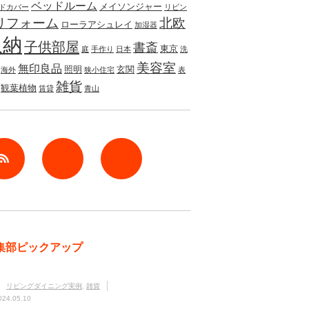
ベッドルーム
メイソンジャー
ドカバー
リビン
リフォーム
北欧
ローラアシュレイ
加湿器
収納
子供部屋
書斎
東京
庭
手作り
日本
洗
美容室
無印良品
照明
玄関
海外
狭小住宅
表
雑貨
観葉植物
賃貸
青山
rss
Twitter
Facebook
集部ピックアップ
リビングダイニング実例
,
雑貨
024.05.10