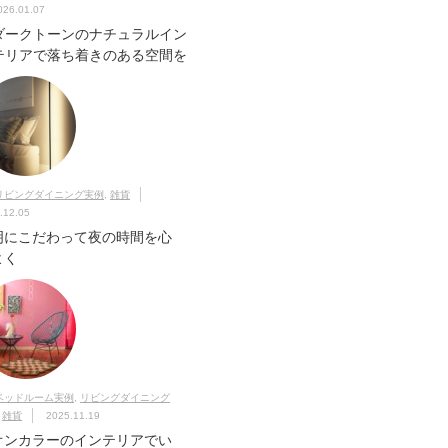
026.01.07
ダークトーンのナチュラルイン
テリアで落ち着きのある空間を
リビングダイニング実例
,
雑貨
.12.05
明にこだわって夜の時間を心
よく
ベッドルーム実例
,
リビングダイニング
,
雑貨
2025.11.19
オンカラーのインテリアでい