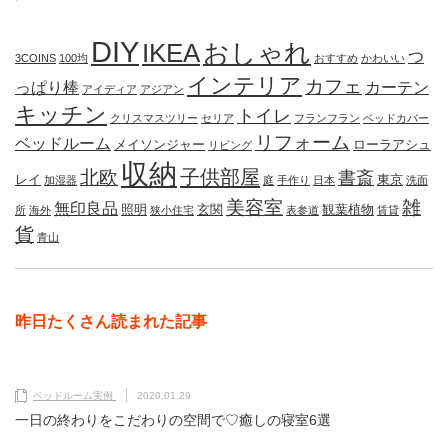
DIY
IKEA
おしゃれ
つ
3COINS
100均
おすすめ
かわいい
インテリア
カフェ
っぱり棒
カーテン
アイディア
アジアン
キッチン
トイレ
クリスマスツリー
セリア
フランフラン
ベッドカバー
リフォーム
ベッドルーム
メイソンジャー
ローラアシュ
リビング
収納
子供部屋
北欧
書斎
レイ
東京
加湿器
庭
手作り
日本
洗面
美容室
雑
無印良品
照明
玄関
観葉植物
所
海外
狭小住宅
表参道
賃貸
貨
青山
昨日たくさん読まれた記事
ベッドルーム実例
2020.01.29
一日の終わりをこだわりの空間で♡癒しの寝室6選