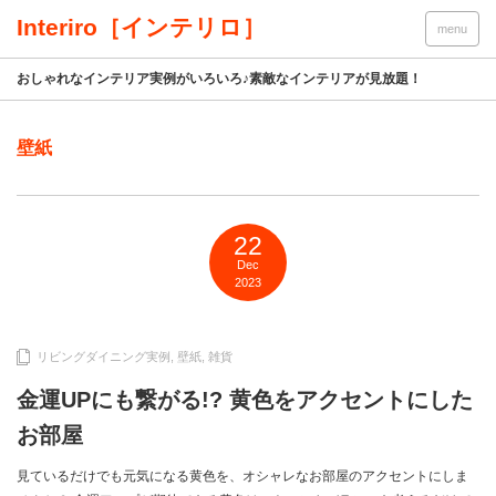
Interiro［インテリロ］
menu
おしゃれなインテリア実例がいろいろ♪素敵なインテリアが見放題！
壁紙
22
Dec
2023
リビングダイニング実例
,
壁紙
,
雑貨
金運UPにも繋がる!? 黄色をアクセントにした
お部屋
見ているだけでも元気になる黄色を、オシャレなお部屋のアクセントにしま