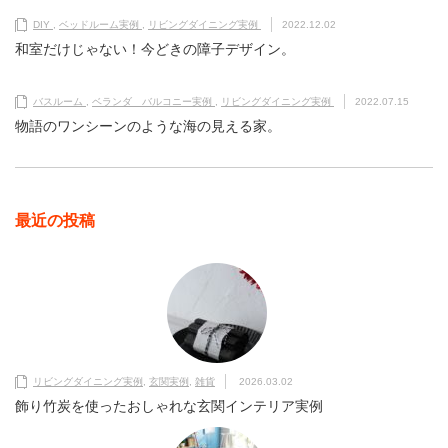
DIY
,
ベッドルーム実例
,
リビングダイニング実例
2022.12.02
和室だけじゃない！今どきの障子デザイン。
バスルーム
,
ベランダ バルコニー実例
,
リビングダイニング実例
2022.07.15
物語のワンシーンのような海の見える家。
最近の投稿
リビングダイニング実例
,
玄関実例
,
雑貨
2026.03.02
飾り竹炭を使ったおしゃれな玄関インテリア実例