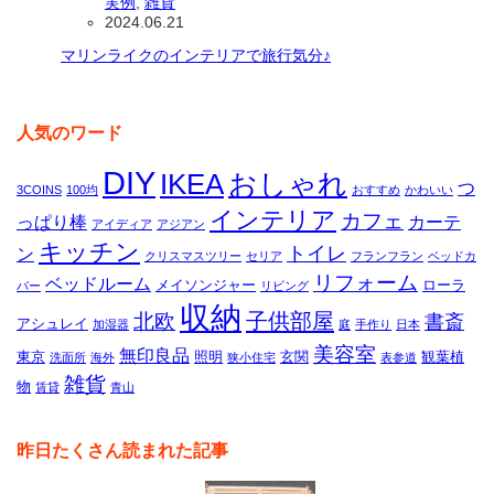
実例
,
雑貨
2024.06.21
マリンライクのインテリアで旅行気分♪
人気のワード
DIY
IKEA
おしゃれ
つ
3COINS
100均
おすすめ
かわいい
インテリア
カフェ
っぱり棒
カーテ
アイディア
アジアン
キッチン
トイレ
ン
クリスマスツリー
セリア
フランフラン
ベッドカ
リフォーム
ベッドルーム
メイソンジャー
ローラ
バー
リビング
収納
子供部屋
北欧
書斎
アシュレイ
加湿器
庭
手作り
日本
美容室
無印良品
東京
照明
玄関
観葉植
洗面所
海外
狭小住宅
表参道
雑貨
物
賃貸
青山
昨日たくさん読まれた記事