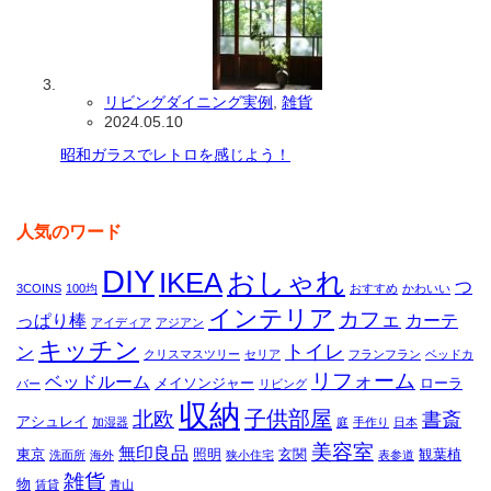
リビングダイニング実例
,
雑貨
2024.05.10
昭和ガラスでレトロを感じよう！
人気のワード
DIY
IKEA
おしゃれ
つ
3COINS
100均
おすすめ
かわいい
インテリア
カフェ
っぱり棒
カーテ
アイディア
アジアン
キッチン
トイレ
ン
クリスマスツリー
セリア
フランフラン
ベッドカ
リフォーム
ベッドルーム
メイソンジャー
ローラ
バー
リビング
収納
子供部屋
北欧
書斎
アシュレイ
加湿器
庭
手作り
日本
美容室
無印良品
東京
照明
玄関
観葉植
洗面所
海外
狭小住宅
表参道
雑貨
物
賃貸
青山