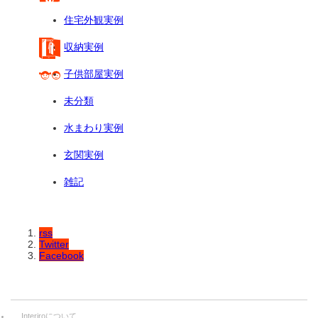
住宅外観実例
収納実例
子供部屋実例
未分類
水まわり実例
玄関実例
雑記
rss
Twitter
Facebook
Interiroについて