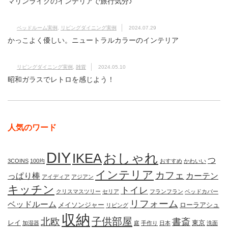
マリンライクのインテリアで旅行気分♪
ベッドルーム実例
,
リビングダイニング実例
2024.07.29
かっこよく優しい。ニュートラルカラーのインテリア
リビングダイニング実例
,
雑貨
2024.05.10
昭和ガラスでレトロを感じよう！
人気のワード
DIY
IKEA
おしゃれ
つ
3COINS
100均
おすすめ
かわいい
インテリア
カフェ
っぱり棒
カーテン
アイディア
アジアン
キッチン
トイレ
クリスマスツリー
セリア
フランフラン
ベッドカバー
リフォーム
ベッドルーム
メイソンジャー
ローラアシュ
リビング
収納
子供部屋
北欧
書斎
レイ
東京
加湿器
庭
手作り
日本
洗面