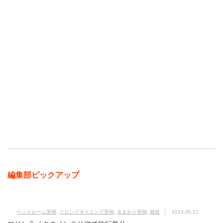
編集部ピックアップ
ベッドルーム実例
,
リビングダイニング実例
,
水まわり実例
,
雑貨
2024.06.21