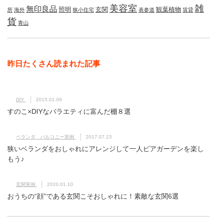
美容室
雑
無印良品
照明
玄関
観葉植物
所
海外
狭小住宅
表参道
賃貸
貨
青山
昨日たくさん読まれた記事
DIY
2015.01.09
すのこ×DIYなバラエティに富んだ棚８選
ベランダ バルコニー実例
2017.07.23
狭いベランダをおしゃれにアレンジして一人ビアガーデンを楽し
もう♪
玄関実例
2020.01.10
おうちの“顔”である玄関こそおしゃれに！素敵な玄関6選