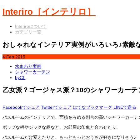
Interiro［インテリロ］
Interiroについて
カテゴリ一覧
おしゃれなインテリア実例がいろいろ♪素敵
4
Feb
2015
水まわり実例
シャワーカーテン
byCL
乙女派？ゴージャス派？10のシャワーカーテ
Facebookでシェア
Twitterでシェア
はてなブックマーク
LINEで送る
バスルームのインテリアで、面積を占める割合の高いシャワーカーテ
ポップな柄やシックな柄など、お部屋の印象と合わせたり、
バスルームだけ変えたりと、もっともっとおうちが好きになりそう♪