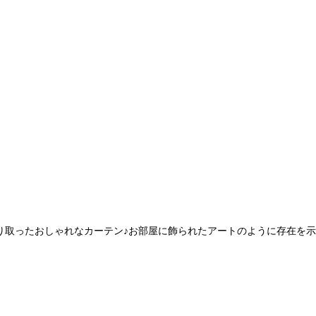
を切り取ったおしゃれなカーテン♪お部屋に飾られたアートのように存在を