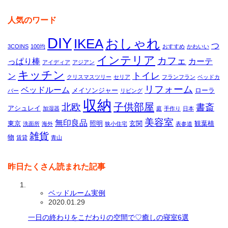
人気のワード
DIY
IKEA
おしゃれ
つ
3COINS
100均
おすすめ
かわいい
インテリア
カフェ
っぱり棒
カーテ
アイディア
アジアン
キッチン
トイレ
ン
クリスマスツリー
セリア
フランフラン
ベッドカ
リフォーム
ベッドルーム
メイソンジャー
ローラ
バー
リビング
収納
子供部屋
北欧
書斎
アシュレイ
加湿器
庭
手作り
日本
美容室
無印良品
東京
照明
玄関
観葉植
洗面所
海外
狭小住宅
表参道
雑貨
物
賃貸
青山
昨日たくさん読まれた記事
ベッドルーム実例
2020.01.29
一日の終わりをこだわりの空間で♡癒しの寝室6選