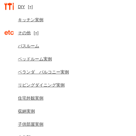
DIY
[+]
キッチン実例
その他
[+]
バスルーム
ベッドルーム実例
ベランダ バルコニー実例
リビングダイニング実例
住宅外観実例
収納実例
子供部屋実例