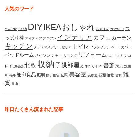
人気のワード
DIY
IKEA
おしゃれ
つ
3COINS
100均
おすすめ
かわいい
インテリア
カフェ
っぱり棒
カーテン
アイディア
アジアン
キッチン
トイレ
クリスマスツリー
セリア
フランフラン
ベッドカバー
リフォーム
ベッドルーム
メイソンジャー
ローラアシュ
リビング
収納
子供部屋
北欧
書斎
レイ
東京
加湿器
庭
手作り
日本
洗面
美容室
雑
無印良品
照明
玄関
観葉植物
所
海外
狭小住宅
表参道
賃貸
貨
青山
昨日たくさん読まれた記事