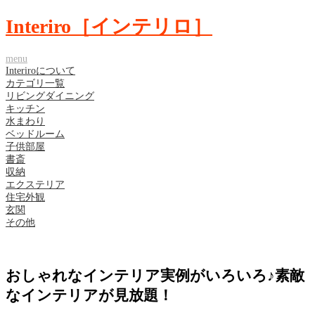
Interiro［インテリロ］
menu
Interiroについて
カテゴリ一覧
リビングダイニング
キッチン
水まわり
ベッドルーム
子供部屋
書斎
収納
エクステリア
住宅外観
玄関
その他
おしゃれなインテリア実例がいろいろ♪素敵
なインテリアが見放題！