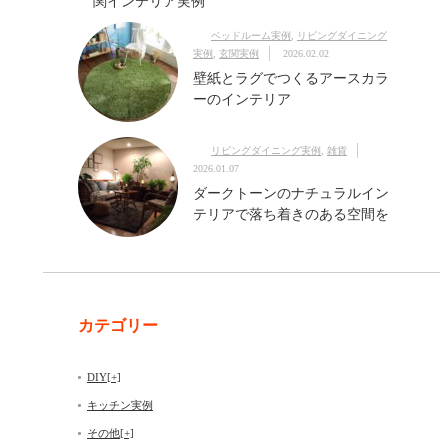
関インテリア実例
ベッドルーム実例
,
リビングダイニング
実例
,
玄関実例
2026.02.02
壁紙とラグでつくるアースカラ
ーのインテリア
リビングダイニング実例
,
雑貨
2026.01.07
ダークトーンのナチュラルイン
テリアで落ち着きのある空間を
カテゴリー
DIY
[+]
キッチン実例
その他
[+]