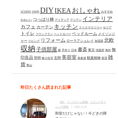
DIY
IKEA
おしゃれ
3COINS
100均
おすすめ
インテリア
つっぱり棒
かわいい
アイディア
アジアン
キッチン
カフェ
カーテン
クリスマスツリー
セリア
トイレ
ベッドルーム
メイソンジ
フランフラン
ベッドカバー
リフォーム
北欧
ャー
ローラアシュレイ
リビング
加湿器
収納
子供部屋
書斎
無
東京
庭
手作り
日本
洗面所
海外
美容室
雑
印良品
照明
玄関
観葉植物
狭小住宅
表参道
賃貸
貨
青山
昨日たくさん読まれた記事
DIY
,
ベッドルーム実例
,
リビングダイ
ニング実例
2022.12.02
和室だけじゃない！今どきの障