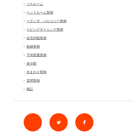
バスルーム
ベッドルーム実例
ベランダ バルコニー実例
リビングダイニング実例
住宅外観実例
収納実例
子供部屋実例
未分類
水まわり実例
玄関実例
雑記
rss
Twitter
Facebook