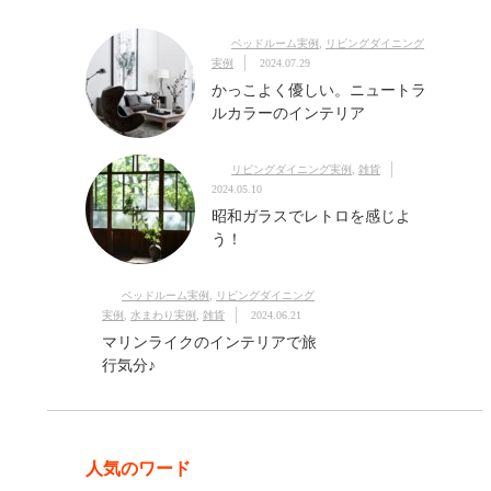
ベッドルーム実例
,
リビングダイニング
実例
2024.07.29
かっこよく優しい。ニュートラ
ルカラーのインテリア
リビングダイニング実例
,
雑貨
2024.05.10
昭和ガラスでレトロを感じよ
う！
ベッドルーム実例
,
リビングダイニング
実例
,
水まわり実例
,
雑貨
2024.06.21
マリンライクのインテリアで旅
行気分♪
人気のワード