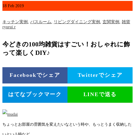
18
Feb
2019
キッチン実例
,
バスルーム
,
リビングダイニング実例
,
玄関実例
,
雑貨
ryurui.r
今どきの100均雑貨はすごい！おしゃれに飾
って楽しくDIY♪
Facebookでシェア
Twitterでシェア
はてなブックマーク
LINEで送る
ちょっとお部屋の雰囲気を変えたいなという時や、もっとうまく収納した
いという時など、