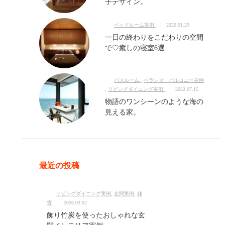
子デザイン。
ベッドルーム実例
2020.01.29
一日の終わりをこだわりの空間
で♡癒しの寝室6選
バスルーム
,
ベランダ バルコニー実例
,
リビングダイニング実例
2022.07.15
物語のワンシーンのような海の
見える家。
最近の投稿
リビングダイニング実例
,
玄関実例
,
雑
貨
2026.03.02
飾り竹炭を使ったおしゃれな玄