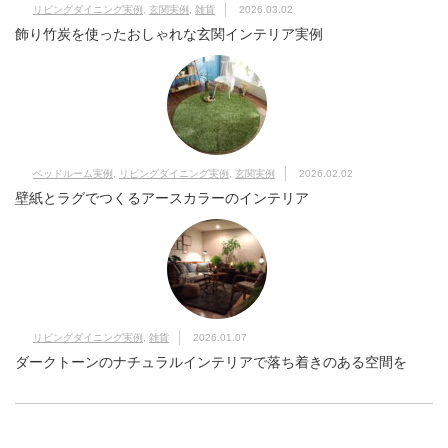
リビングダイニング実例
,
玄関実例
,
雑貨
2026.03.02
飾り竹炭を使ったおしゃれな玄関インテリア実例
ベッドルーム実例
,
リビングダイニング実例
,
玄関実例
2026.02.02
壁紙とラグでつくるアースカラーのインテリア
リビングダイニング実例
,
雑貨
2026.01.07
ダークトーンのナチュラルインテリアで落ち着きのある空間を