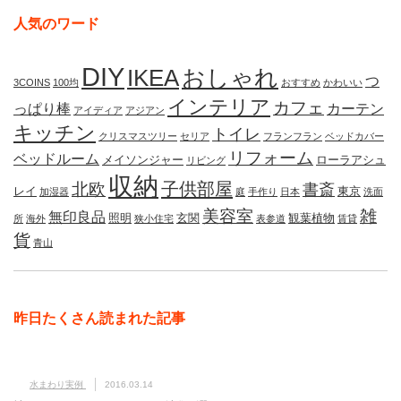
人気のワード
DIY
IKEA
おしゃれ
つ
3COINS
100均
おすすめ
かわいい
インテリア
カフェ
っぱり棒
カーテン
アイディア
アジアン
キッチン
トイレ
クリスマスツリー
セリア
フランフラン
ベッドカバー
リフォーム
ベッドルーム
メイソンジャー
ローラアシュ
リビング
収納
子供部屋
北欧
書斎
レイ
東京
加湿器
庭
手作り
日本
洗面
美容室
雑
無印良品
照明
玄関
観葉植物
所
海外
狭小住宅
表参道
賃貸
貨
青山
昨日たくさん読まれた記事
水まわり実例
2016.03.14