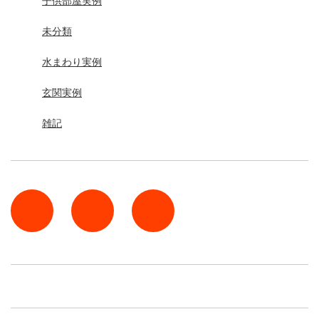
子供部屋実例
未分類
水まわり実例
玄関実例
雑記
rss
Twitter
Facebook