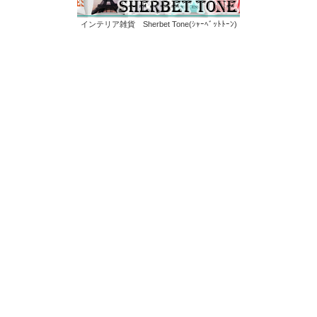
インテリア雑貨 Sherbet Tone(ｼｬｰﾍﾞｯﾄﾄｰﾝ)