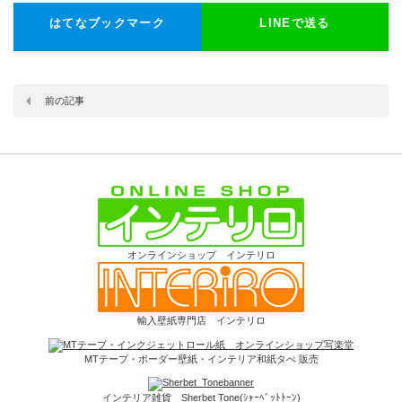
はてなブックマーク
LINEで送る
前の記事
オンラインショップ インテリロ
輸入壁紙専門店 インテリロ
MTテープ・ボーダー壁紙・インテリア和紙タぺ 販売
インテリア雑貨 Sherbet Tone(ｼｬｰﾍﾞｯﾄﾄｰﾝ)