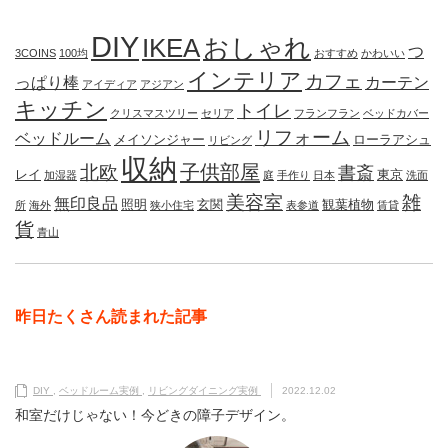
DIY
IKEA
おしゃれ
つ
3COINS
100均
おすすめ
かわいい
インテリア
カフェ
っぱり棒
カーテン
アイディア
アジアン
キッチン
トイレ
クリスマスツリー
セリア
フランフラン
ベッドカバー
リフォーム
ベッドルーム
メイソンジャー
ローラアシュ
リビング
収納
子供部屋
北欧
書斎
レイ
東京
加湿器
庭
手作り
日本
洗面
美容室
雑
無印良品
照明
玄関
観葉植物
所
海外
狭小住宅
表参道
賃貸
貨
青山
昨日たくさん読まれた記事
DIY
,
ベッドルーム実例
,
リビングダイニング実例
2022.12.02
和室だけじゃない！今どきの障子デザイン。