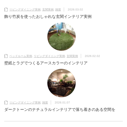
リビングダイニング実例
,
玄関実例
,
雑貨
2026.03.02
飾り竹炭を使ったおしゃれな玄関インテリア実例
ベッドルーム実例
,
リビングダイニング実例
,
玄関実例
2026.02.02
壁紙とラグでつくるアースカラーのインテリア
リビングダイニング実例
,
雑貨
2026.01.07
ダークトーンのナチュラルインテリアで落ち着きのある空間を