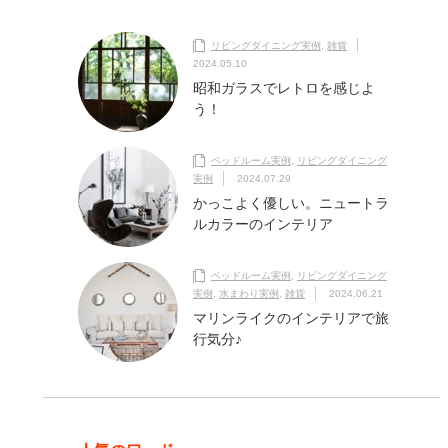
リビングダイニング実例
,
雑貨
2024.05.10
昭和ガラスでレトロを感じよ
う！
ベッドルーム実例
,
リビングダイニング
実例
2024.07.29
かっこよく優しい。ニュートラ
ルカラーのインテリア
ベッドルーム実例
,
リビングダイニング
実例
,
水まわり実例
,
雑貨
2024.06.21
マリンライクのインテリアで旅
行気分♪