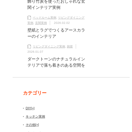
飾り竹炭を使ったおしゃれな玄
関インテリア実例
ベッドルーム実例
,
リビングダイニング
実例
,
玄関実例
2026.02.02
壁紙とラグでつくるアースカラ
ーのインテリア
リビングダイニング実例
,
雑貨
2026.01.07
ダークトーンのナチュラルイン
テリアで落ち着きのある空間を
カテゴリー
DIY
[+]
キッチン実例
その他
[+]