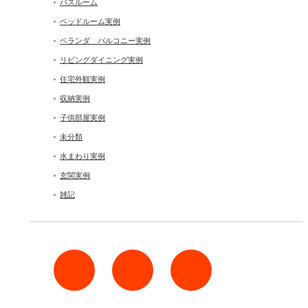
バスルーム
ベッドルーム実例
ベランダ バルコニー実例
リビングダイニング実例
住宅外観実例
収納実例
子供部屋実例
未分類
水まわり実例
玄関実例
雑記
rss
Twitter
Facebook