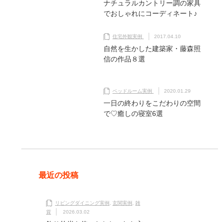
ナチュラルカントリー調の家具
でおしゃれにコーディネート♪
住宅外観実例
2017.04.10
自然を生かした建築家・藤森照
信の作品８選
ベッドルーム実例
2020.01.29
一日の終わりをこだわりの空間
で♡癒しの寝室6選
最近の投稿
リビングダイニング実例
,
玄関実例
,
雑
貨
2026.03.02