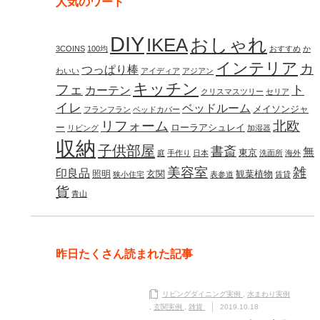
人気のワード
DIY
IKEA
おしゃれ
3COINS
100均
おすすめ
か
インテリア
カ
つっぱり棒
わいい
アイディア
アジアン
キッチン
フェ
ト
カーテン
クリスマスツリー
セリア
イレ
ベッドルーム
メイソンジャ
フランフラン
ベッドカバー
リフォーム
北欧
ー
ローラアシュレイ
リビング
加湿器
収納
子供部屋
書斎
無
東京
庭
手作り
日本
洗面所
海外
美容室
雑
印良品
照明
玄関
観葉植物
狭小住宅
表参道
賃貸
貨
青山
昨日たくさん読まれた記事
リビングダイニング実例
,
水まわり実例
,
玄関実例
,
雑貨
2019.10.18