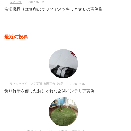
収納実例
2015.02.06
洗濯機周りは無印のラックでスッキリと★８の実例集
最近の投稿
リビングダイニング実例
,
玄関実例
,
雑貨
2026.03.02
飾り竹炭を使ったおしゃれな玄関インテリア実例