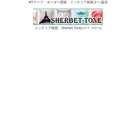
MTテープ・ボーダー壁紙・インテリア和紙タぺ 販売
インテリア雑貨 Sherbet Tone(ｼｬｰﾍﾞｯﾄﾄｰﾝ)