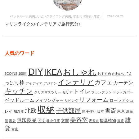
ベッドルーム実例
,
リビングダイニング実例
,
水まわり実例
,
雑貨
2024.06.21
マリンライクのインテリアで旅行気分♪
人気のワード
DIY
IKEA
おしゃれ
つ
3COINS
100均
おすすめ
かわいい
インテリア
カフェ
っぱり棒
カーテン
アイディア
アジアン
キッチン
トイレ
クリスマスツリー
セリア
フランフラン
ベッドカバー
リフォーム
ベッドルーム
メイソンジャー
ローラアシュ
リビング
収納
子供部屋
北欧
書斎
レイ
東京
加湿器
庭
手作り
日本
洗面
美容室
雑
無印良品
照明
玄関
観葉植物
所
海外
狭小住宅
表参道
賃貸
貨
青山