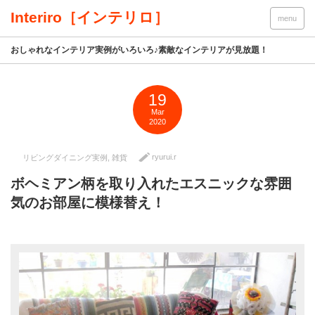
Interiro［インテリロ］
menu
おしゃれなインテリア実例がいろいろ♪素敵なインテリアが見放題！
19
Mar
2020
ryurui.r
リビングダイニング実例
,
雑貨
ボヘミアン柄を取り入れたエスニックな雰囲
気のお部屋に模様替え！