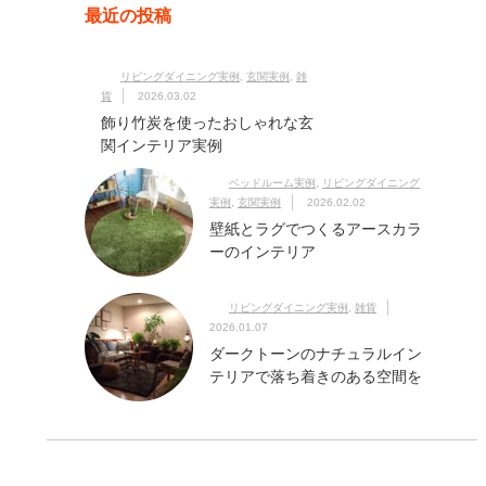
最近の投稿
リビングダイニング実例
,
玄関実例
,
雑
貨
2026.03.02
飾り竹炭を使ったおしゃれな玄
関インテリア実例
ベッドルーム実例
,
リビングダイニング
実例
,
玄関実例
2026.02.02
壁紙とラグでつくるアースカラ
ーのインテリア
リビングダイニング実例
,
雑貨
2026.01.07
ダークトーンのナチュラルイン
テリアで落ち着きのある空間を