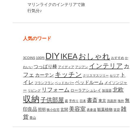
マリンライクのインテリアで旅
行気分♪
人気のワード
DIY
IKEA
おしゃれ
3COINS
100均
おすすめ
か
インテリア
カ
つっぱり棒
わいい
アイディア
アジアン
キッチン
フェ
ト
カーテン
クリスマスツリー
セリア
イレ
ベッドルーム
メイソンジャ
フランフラン
ベッドカバー
リフォーム
北欧
ー
ローラアシュレイ
リビング
加湿器
収納
子供部屋
書斎
無
東京
庭
手作り
日本
洗面所
海外
美容室
雑
印良品
照明
玄関
観葉植物
狭小住宅
表参道
賃貸
貨
青山