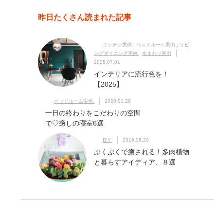
昨日たくさん読まれた記事
キッチン実例
,
ベッドルーム実例
,
リビ
ングダイニング実例
,
水まわり実例
2025.07.01
インテリアに流行色を！
【2025】
ベッドルーム実例
2020.01.29
一日の終わりをこだわりの空間
で♡癒しの寝室6選
DIY
2016.06.20
ぷくぷくで癒される！多肉植物
と暮らすアイディア、８選