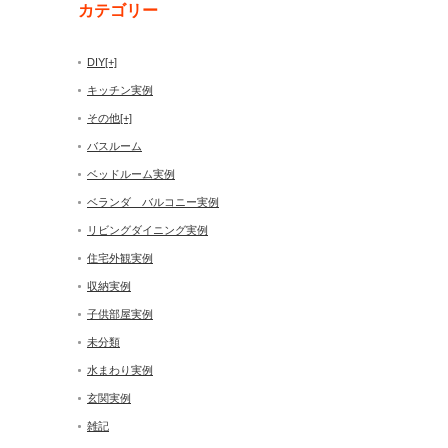
カテゴリー
DIY
[+]
キッチン実例
その他
[+]
バスルーム
ベッドルーム実例
ベランダ バルコニー実例
リビングダイニング実例
住宅外観実例
収納実例
子供部屋実例
未分類
水まわり実例
玄関実例
雑記