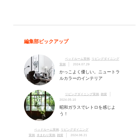
編集部ピックアップ
ベッドルーム実例
,
リビングダイニング
実例
2024.07.29
かっこよく優しい。ニュートラ
ルカラーのインテリア
リビングダイニング実例
,
雑貨
2024.05.10
昭和ガラスでレトロを感じよ
う！
ベッドルーム実例
,
リビングダイニング
実例
,
水まわり実例
,
雑貨
2024.06.21