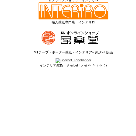
輸入壁紙専門店 インテリロ
MTテープ・ボーダー壁紙・インテリア和紙タぺ 販売
インテリア雑貨 Sherbet Tone(ｼｬｰﾍﾞｯﾄﾄｰﾝ)