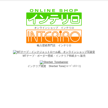
オンラインショップ インテリロ
輸入壁紙専門店 インテリロ
MTテープ・ボーダー壁紙・インテリア和紙タぺ 販売
インテリア雑貨 Sherbet Tone(ｼｬｰﾍﾞｯﾄﾄｰﾝ)