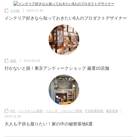
その他
2015.07.29
インテリア好きなら知っておきたい8人のプロダクトデザイナー
雑貨
2015.02.05
行かないと損！東京アンティークショップ 厳選10店舗
DIY
,
ベッドルーム実例
,
ベランダ バルコニー実例
,
子供部屋実例
,
書斎実例
2020.10.30
大人も子供も籠りたい！家の中の秘密基地6選