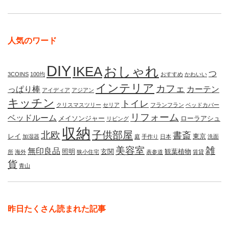
人気のワード
DIY
IKEA
おしゃれ
つ
3COINS
100均
おすすめ
かわいい
インテリア
カフェ
っぱり棒
カーテン
アイディア
アジアン
キッチン
トイレ
クリスマスツリー
セリア
フランフラン
ベッドカバー
リフォーム
ベッドルーム
メイソンジャー
ローラアシュ
リビング
収納
子供部屋
北欧
書斎
レイ
東京
加湿器
庭
手作り
日本
洗面
美容室
雑
無印良品
照明
玄関
観葉植物
所
海外
狭小住宅
表参道
賃貸
貨
青山
昨日たくさん読まれた記事