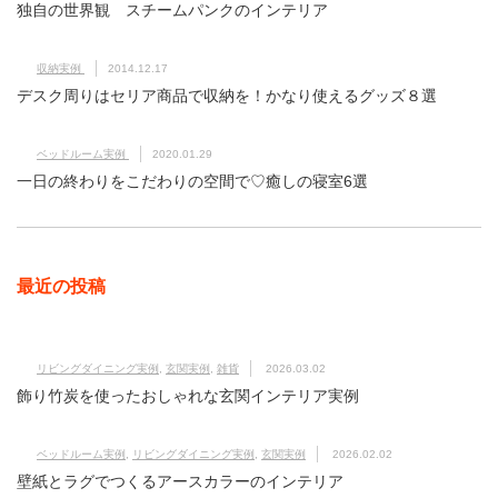
独自の世界観 スチームパンクのインテリア
収納実例
2014.12.17
デスク周りはセリア商品で収納を！かなり使えるグッズ８選
ベッドルーム実例
2020.01.29
一日の終わりをこだわりの空間で♡癒しの寝室6選
最近の投稿
リビングダイニング実例
,
玄関実例
,
雑貨
2026.03.02
飾り竹炭を使ったおしゃれな玄関インテリア実例
ベッドルーム実例
,
リビングダイニング実例
,
玄関実例
2026.02.02
壁紙とラグでつくるアースカラーのインテリア