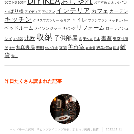
DIY
IKEA
おしゃれ
つ
3COINS
100均
おすすめ
かわいい
インテリア
カフェ
っぱり棒
カーテン
アイディア
アジアン
キッチン
トイレ
クリスマスツリー
セリア
フランフラン
ベッドカバー
リフォーム
ベッドルーム
メイソンジャー
ローラアシュ
リビング
収納
子供部屋
北欧
書斎
レイ
東京
加湿器
庭
手作り
日本
洗面
美容室
雑
無印良品
照明
玄関
観葉植物
所
海外
狭小住宅
表参道
賃貸
貨
青山
昨日たくさん読まれた記事
ベッドルーム実例
,
リビングダイニング実例
,
水まわり実例
,
雑貨
2022.11.11