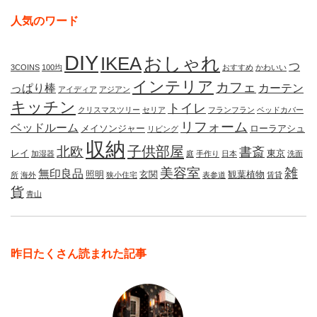
人気のワード
DIY
IKEA
おしゃれ
つ
3COINS
100均
おすすめ
かわいい
インテリア
カフェ
っぱり棒
カーテン
アイディア
アジアン
キッチン
トイレ
クリスマスツリー
セリア
フランフラン
ベッドカバー
リフォーム
ベッドルーム
メイソンジャー
ローラアシュ
リビング
収納
子供部屋
北欧
書斎
レイ
東京
加湿器
庭
手作り
日本
洗面
美容室
雑
無印良品
照明
玄関
観葉植物
所
海外
狭小住宅
表参道
賃貸
貨
青山
昨日たくさん読まれた記事