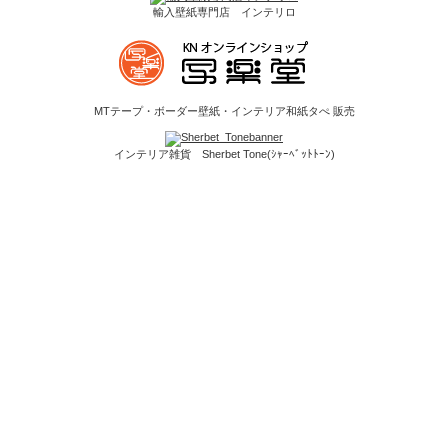
輸入壁紙専門店 インテリロ
MTテープ・ボーダー壁紙・インテリア和紙タぺ 販売
インテリア雑貨 Sherbet Tone(ｼｬｰﾍﾞｯﾄﾄｰﾝ)