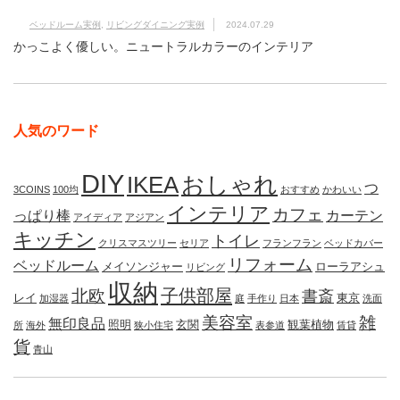
ベッドルーム実例
,
リビングダイニング実例
2024.07.29
かっこよく優しい。ニュートラルカラーのインテリア
人気のワード
DIY
IKEA
おしゃれ
つ
3COINS
100均
おすすめ
かわいい
インテリア
カフェ
っぱり棒
カーテン
アイディア
アジアン
キッチン
トイレ
クリスマスツリー
セリア
フランフラン
ベッドカバー
リフォーム
ベッドルーム
メイソンジャー
ローラアシュ
リビング
収納
子供部屋
北欧
書斎
レイ
東京
加湿器
庭
手作り
日本
洗面
美容室
雑
無印良品
照明
玄関
観葉植物
所
海外
狭小住宅
表参道
賃貸
貨
青山