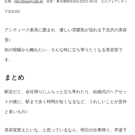
出典：
http://beautycafe.jp/
住所：東京都世田谷区北沢2-26-21 エルフェアシティ
下北沢202
アンティーク家具に囲まれ、優しい雰囲気が流れる下北沢の美容
室♪
街の喧騒から離れたい…そんな時に立ち寄りたくなる美容室で
す。
まとめ
駅近だと、会社帰りにふらっと立ち寄れたり、結婚式のヘアセッ
トの後に、駅まで歩く時間が短くなるなど、うれしいことが意外
と多いもの♪
美容室変えたいな…と思っているなら、明日の仕事帰り、早速下