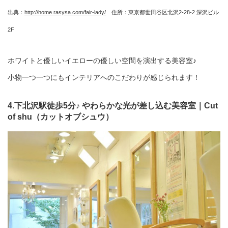
出典：
http://home.rasysa.com/fair-lady/
住所：東京都世田谷区北沢2-28-2 深沢ビル
2F
ホワイトと優しいイエローの優しい空間を演出する美容室♪
小物一つ一つにもインテリアへのこだわりが感じられます！
4.下北沢駅徒歩5分♪ やわらかな光が差し込む美容室｜Cut
of shu（カットオブシュウ）