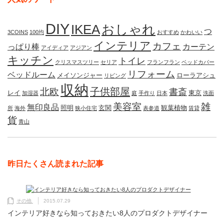
DIY
IKEA
おしゃれ
つ
3COINS
100均
おすすめ
かわいい
インテリア
カフェ
っぱり棒
カーテン
アイディア
アジアン
キッチン
トイレ
クリスマスツリー
セリア
フランフラン
ベッドカバー
リフォーム
ベッドルーム
メイソンジャー
ローラアシュ
リビング
収納
子供部屋
北欧
書斎
レイ
東京
加湿器
庭
手作り
日本
洗面
美容室
雑
無印良品
照明
玄関
観葉植物
所
海外
狭小住宅
表参道
賃貸
貨
青山
昨日たくさん読まれた記事
その他
2015.07.29
インテリア好きなら知っておきたい8人のプロダクトデザイナー