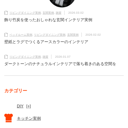
リビングダイニング実例
,
玄関実例
,
雑貨
2026.03.02
飾り竹炭を使ったおしゃれな玄関インテリア実例
ベッドルーム実例
,
リビングダイニング実例
,
玄関実例
2026.02.02
壁紙とラグでつくるアースカラーのインテリア
リビングダイニング実例
,
雑貨
2026.01.07
ダークトーンのナチュラルインテリアで落ち着きのある空間を
カテゴリー
DIY
[+]
キッチン実例