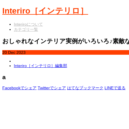
Interiro［インテリロ］
Interiroについて
カテゴリ一覧
おしゃれなインテリア実例がいろいろ♪素敵
20
Dec
2023
Interiro［インテリロ］編集部
a
Facebookでシェア
Twitterでシェア
はてなブックマーク
LINEで送る