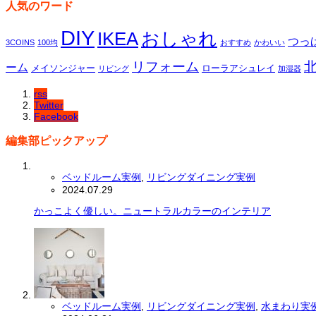
人気のワード
DIY
IKEA
おしゃれ
つっ
3COINS
100均
おすすめ
かわいい
リフォーム
ーム
メイソンジャー
ローラアシュレイ
リビング
加湿器
rss
Twitter
Facebook
編集部ピックアップ
ベッドルーム実例
,
リビングダイニング実例
2024.07.29
かっこよく優しい。ニュートラルカラーのインテリア
ベッドルーム実例
,
リビングダイニング実例
,
水まわり実