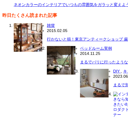
ネオンカラーのインテリアでいつもの雰囲気をガラッと変えよ
昨日たくさん読まれた記事
雑貨
2015.02.05
行かないと損！東京アンティークショップ 厳
ベッドルーム実例
2014.11.25
まるでバリに行ったような
DIY
,
キ
2023.06
まるで別