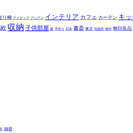
インテリア
キッ
カフェ
ぱり棒
カーテン
アイディア
アジアン
収納
子供部屋
北欧
書斎
無印良品
東京
庭
手作り
日本
洗面所
海外
例
,
雑貨