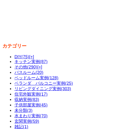
カテゴリー
DIY
(75)
[+]
キッチン実例
(87)
その他
(290)
[+]
バスルーム
(20)
ベッドルーム実例
(128)
ベランダ バルコニー実例
(25)
リビングダイニング実例
(303)
住宅外観実例
(17)
収納実例
(83)
子供部屋実例
(45)
未分類
(3)
水まわり実例
(70)
玄関実例
(59)
雑記
(1)