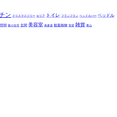
チン
トイレ
ベッドル
クリスマスツリー
セリア
フランフラン
ベッドカバー
美容室
雑貨
照明
玄関
観葉植物
狭小住宅
表参道
賃貸
青山