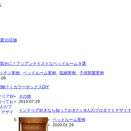
う
選10店舗
気分に！アジアンテイストなベッドルーム９選
ッチン実例
,
ベッドルーム実例
,
収納実例
,
子供部屋実例
.09
物？！カラーボックスDIY
その他
2015.07.29
インテリア好きなら知っておきたい8人のプロダクトデザイ
ベッドルーム実例
2020.01.29