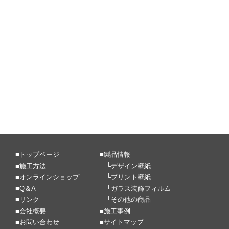
■
トップページ
■
製品情報
■
施工方法
└
デザイン壁紙
■
オンラインショップ
└
プリント壁紙
■
Q＆A
└
ガラス装飾フィルム
■
リンク
└
その他の商品
■
会社概要
■
施工事例
■
お問い合わせ
■
サイトマップ