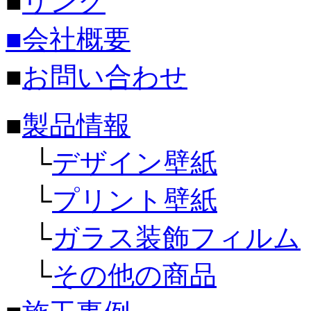
■
リンク
■
会社概要
■
お問い合わせ
■
製品情報
└
デザイン壁紙
└
プリント壁紙
└
ガラス装飾フィルム
└
その他の商品