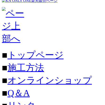
楽天販売ページ
■
トップページ
■
施工方法
■
オンラインショップ
■
Q＆A