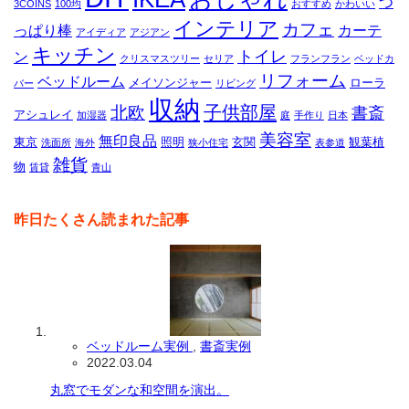
つ
3COINS
100均
おすすめ
かわいい
インテリア
カフェ
っぱり棒
カーテ
アイディア
アジアン
キッチン
トイレ
ン
クリスマスツリー
セリア
フランフラン
ベッドカ
リフォーム
ベッドルーム
メイソンジャー
ローラ
バー
リビング
収納
子供部屋
北欧
書斎
アシュレイ
加湿器
庭
手作り
日本
美容室
無印良品
東京
照明
玄関
観葉植
洗面所
海外
狭小住宅
表参道
雑貨
物
賃貸
青山
昨日たくさん読まれた記事
ベッドルーム実例
,
書斎実例
2022.03.04
丸窓でモダンな和空間を演出。