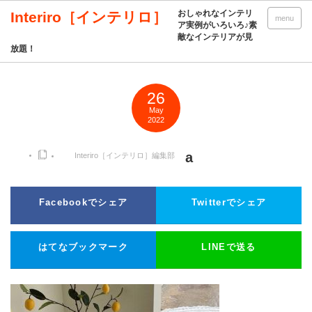
おしゃれなインテリ
Interiro［インテリロ］
menu
ア実例がいろいろ♪素
敵なインテリアが見
放題！
26
May
2022
a
Interiro［インテリロ］編集部
Facebookでシェア
Twitterでシェア
はてなブックマーク
LINEで送る